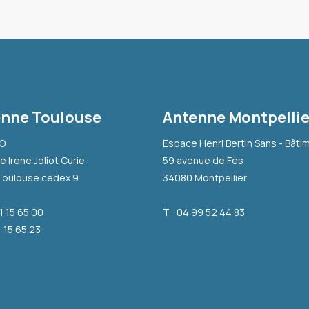
nne Toulouse
Antenne Montpellie
-O
Espace Henri Bertin Sans - Bâti
e Irène Joliot Curie
59 avenue de Fès
Toulouse cedex 9
34080 Montpellier
31 15 65 00
T : 04 99 52 44 83
1 15 65 23