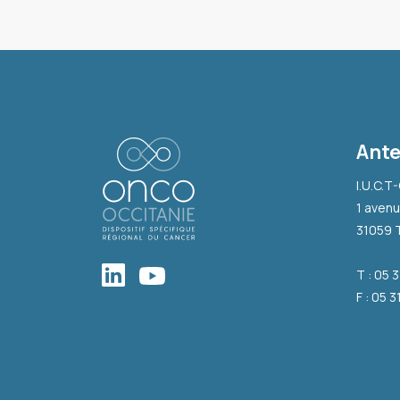
Ante
I.U.C.T
1 avenu
31059 
T : 05 
F : 05 3