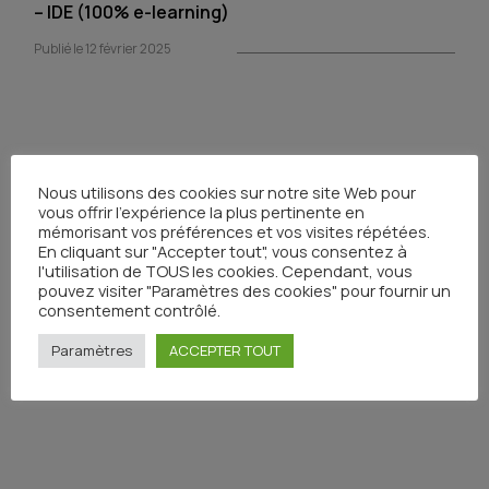
– IDE (100% e-learning)
Publié le 12 février 2025
Focus parcours sein – IDE (100% e-learning)
Nous utilisons des cookies sur notre site Web pour
vous offrir l'expérience la plus pertinente en
Publié le 12 février 2025
mémorisant vos préférences et vos visites répétées.
En cliquant sur "Accepter tout", vous consentez à
l'utilisation de TOUS les cookies. Cependant, vous
pouvez visiter "Paramètres des cookies" pour fournir un
consentement contrôlé.
Paramètres
ACCEPTER TOUT
Bases en cancérologie – IDE (100% e-learning)
Publié le 12 février 2025