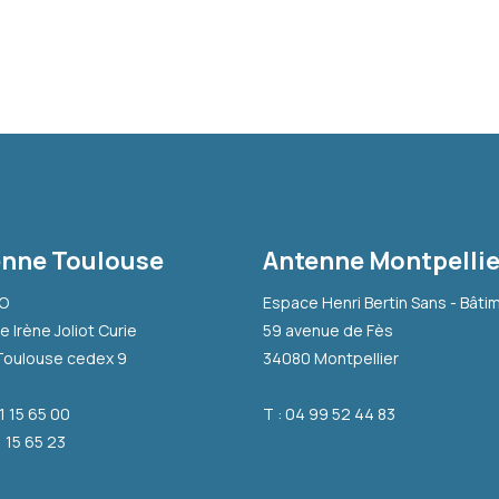
nne Toulouse
Antenne Montpellie
-O
Espace Henri Bertin Sans - Bâti
e Irène Joliot Curie
59 avenue de Fès
Toulouse cedex 9
34080 Montpellier
31 15 65 00
T : 04 99 52 44 83
1 15 65 23