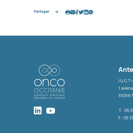
Partager
Ante
I.U.C.T
1 avenu
31059 
T : 05 
F : 05 3