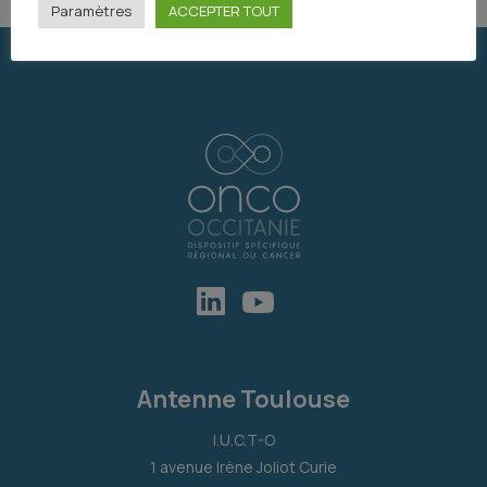
Paramètres
ACCEPTER TOUT
Antenne Toulouse
I.U.C.T-O
1 avenue Irène Joliot Curie