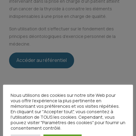
intervenant dans la prise en charge d’un patient atteint
d’un cancer de la thyroïde à connaitre les éléments
indispensables à une prise en charge de qualité.
Son utilisation doit s’effectuer sur le fondement des
principes déontologiques d’exercice personnel de la
médecine.
Accéder au référentiel
Toutes les actualités
Nous utilisons des cookies sur notre site Web pour
vous offrir l'expérience la plus pertinente en
mémorisant vos préférences et vos visites répétées.
En cliquant sur "Accepter tout", vous consentez à
l'utilisation de TOUS les cookies. Cependant, vous
Partager
pouvez visiter "Paramètres des cookies" pour fournir un
consentement contrôlé.