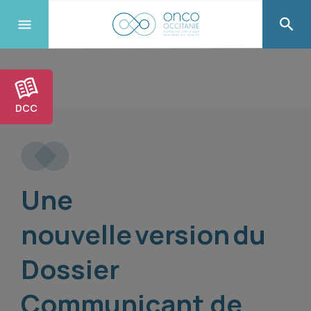
DCC
Une
nouvelle version du
Dossier
Communicant de