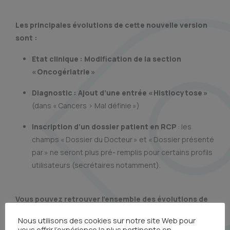
Les principales évolutions de cette nouvelle version
sont :
Etat clinique : Modification de la section
« Oncogériatrie »
Diagnostic : Ajout d’une entrée « Histiocytose »
(dans « Cancers > Mal définie »)
Inscription d’un dossier patient en RCP
: les
champs « Dossier du Docteur » et « Dossier présenté
par » ne seront plus pré- remplis pour certains profils
utilisateurs (secrétaires notamment).
Vous pouvez retrouver l’ensemble des évolutions de
cette version en cliquant
ICI
.
Nous utilisons des cookies sur notre site Web pour
vous offrir l'expérience la plus pertinente en