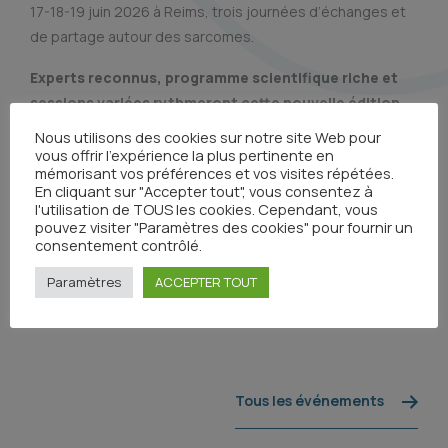
17-18-19 juin 2026 à Reims, trois​ ​journées​ ​d’échanges​ ​et​ ​
de​ ​partage​ ​autour​​ des​ ​sarcomes.
Experts​ ​reconnus,​ ​programme​ ​scientifique​ ​riche​ ​et​ ​
sessions​ ​variées​ ​rythmeront​ ​cette​ ​nouvelle​ ​édition.
​
Un​ ​rendez-vous​ ​incontournable​ ​pour​ ​approfondir​ ​les​ ​
Nous utilisons des cookies sur notre site Web pour
connaissances​ ​et​ ​découvrir​ ​les​ ​avancées​ ​récentes.​ ​
vous offrir l'expérience la plus pertinente en
mémorisant vos préférences et vos visites répétées.
En cliquant sur "Accepter tout", vous consentez à
Les inscriptions sont ouvertes !
l'utilisation de TOUS les cookies. Cependant, vous
pouvez visiter "Paramètres des cookies" pour fournir un
consentement contrôlé.
Paramètres
ACCEPTER TOUT
Tous les événements