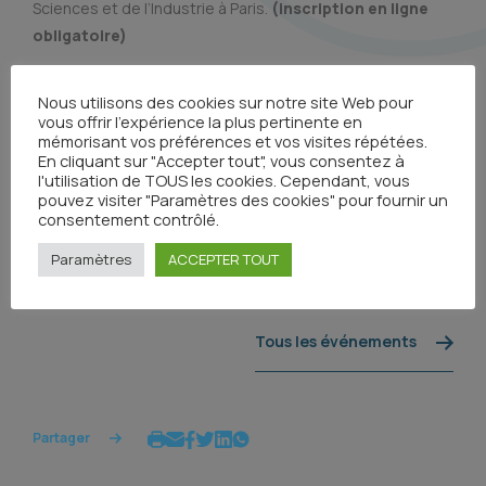
Sciences et de l’Industrie à Paris.
(inscription en ligne
obligatoire)
Les infirmier(e)s peuvent soumettre
Nous utilisons des cookies sur notre site Web pour
leurs candidatures pour
l’appel à communication
(sous
vous offrir l'expérience la plus pertinente en
forme de communication orale ou poster). Cet appel est
mémorisant vos préférences et vos visites répétées.
En cliquant sur "Accepter tout", vous consentez à
ouvert à toutes les contributions, qu’elles reposent sur
l'utilisation de TOUS les cookies. Cependant, vous
une démarche scientifique ou non. La date limite de
pouvez visiter "Paramètres des cookies" pour fournir un
soumission a été étendue jusqu’au 14 février 2025 :
consentement contrôlé.
accéder à l’appel à communication
.
Paramètres
ACCEPTER TOUT
Tous les événements
Partager