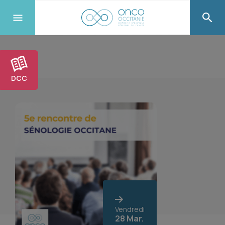
DCC
Vendredi
28 Mar.