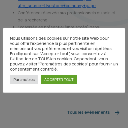
utm_source=Livestorm+company+page
Conférence réservée aux professionnels du soin et
de la recherche
Organisée en présentiel (libre accès) dans
l’amphithéâtre de l’Oncopole (Av. Irène Joliot-Curie-
Nous utilisons des cookies sur notre site Web pour
31059 Toulouse cedex 9)
vous offrir l'expérience la plus pertinente en
mémorisant vos préférences et vos visites répétées.
Pour toute information complémentaire : Elise Baylocq –
En cliquant sur "Accepter tout", vous consentez à
l'utilisation de TOUS les cookies. Cependant, vous
Responsable communication à l’IUCT-Oncopole –
pouvez visiter "Paramètres des cookies" pour fournir un
baylocq.elise@iuct-oncopole.fr
consentement contrôlé.
* Conférence réservée à tous les professionnels du soins et
Paramètres
ACCEPTER TOUT
de la recherche
Tous les événements