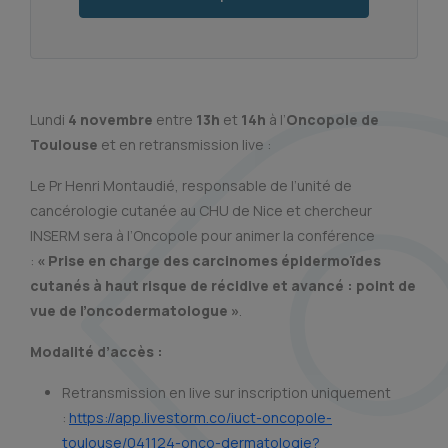
Lundi
4 novembre
entre
13h
et
14h
à l’
Oncopole de
Toulouse
et en retransmission live :
Le Pr Henri Montaudié, responsable de l’unité de
cancérologie cutanée au CHU de Nice et chercheur
INSERM sera à l’Oncopole pour animer la conférence
:
« Prise en charge des carcinomes épidermoïdes
cutanés à haut risque de récidive et avancé : point de
vue de l’oncodermatologue »
.
Modalité d’accès :
Retransmission en live sur inscription uniquement
:
https://app.livestorm.co/iuct-oncopole-
toulouse/041124-onco-dermatologie?