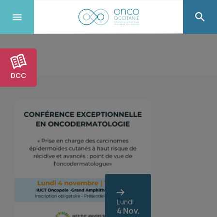
DCC
Lundi
4 Nov.