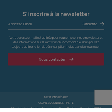
S'inscrire à la newsletter
Votre adresse e-mail est utilisée pour vous envoyer notre newsletter et
des informations sur les activités d'Onco Occitanie. Vous pouvez
toujours utiliser le lien de désinscription inclus dans la newsletter.
Nous contacter
MENTIONS LÉGALES
COOKIES & CONFIDENTIALITÉ
Site réalisé par
Intuitiv-Interactive
- Onco-Occitanie Copyright 2022