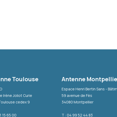
nne Toulouse
Antenne Montpellie
-O
Espace Henri Bertin Sans - Bâti
e Irène Joliot Curie
59 avenue de Fès
Toulouse cedex 9
34080 Montpellier
31 15 65 00
T : 04 99 52 44 83