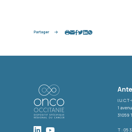
Partager
Ante
I.U.C.T
1 avenu
31059 
T : 05 