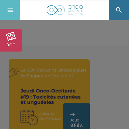
DCC
Jeudi
8 Fév.