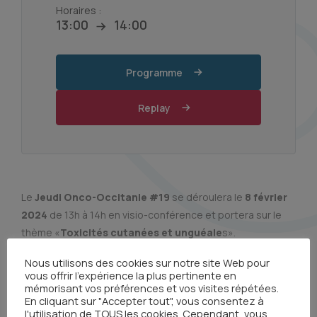
Horaires :
13:00
14:00
Programme
Replay
Le
Jeudi Onco-Occitanie #19
se déroulera le
8 février
2024
de 13h à 14h en visio-conférence et portera sur le
thème «
Toxicités cutanées et unguéale
s».
Nous utilisons des cookies sur notre site Web pour
vous offrir l'expérience la plus pertinente en
mémorisant vos préférences et vos visites répétées.
Tous les événements
En cliquant sur "Accepter tout", vous consentez à
l'utilisation de TOUS les cookies. Cependant, vous