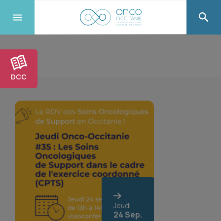
DCC
Jeudi
24 Sep.