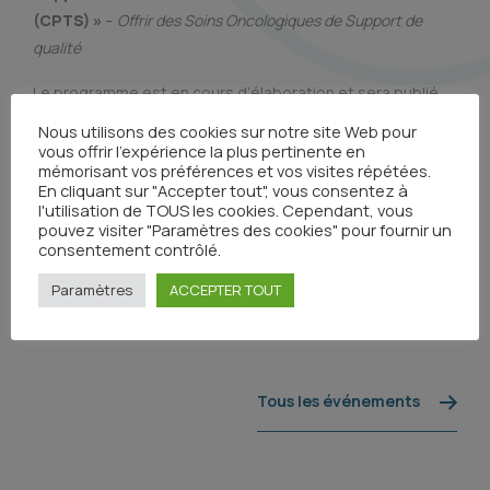
(CPTS) »
–
Offrir des Soins Oncologiques de Support de
qualité
Le programme est en cours d’élaboration et sera publié
prochainement.
Nous utilisons des cookies sur notre site Web pour
vous offrir l'expérience la plus pertinente en
Inscrivez-vous dès à présent en cliquant sur le
mémorisant vos préférences et vos visites répétées.
En cliquant sur "Accepter tout", vous consentez à
bouton ci-dessus !
l'utilisation de TOUS les cookies. Cependant, vous
pouvez visiter "Paramètres des cookies" pour fournir un
consentement contrôlé.
Paramètres
ACCEPTER TOUT
Tous les événements