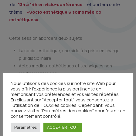
de
13h à 14h en visio-conférence
et portera sur le
thème
«Socio esthétique & soins médico
esthétiques».
Cette session abordera deux sujets :
La socio-esthétique, une aide à la prise en charge
pluridisciplinaire
Actes médico-esthétiques et techniques non
médicamenteuses
Nous utilisons des cookies sur notre site Web pour
vous offrir l'expérience la plus pertinente en
L’inscription est terminée.
mémorisant vos préférences et vos visites répétées.
En cliquant sur "Accepter tout", vous consentez à
l'utilisation de TOUS les cookies. Cependant, vous
pouvez visiter "Paramètres des cookies" pour fournir un
consentement contrôlé.
Voi
Paramètres
ACCEPTER TOUT
r le