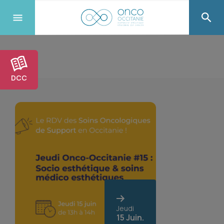
DCC
Jeudi
15 Juin.