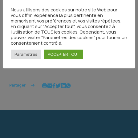
Le programme est en cours d’élaboration et sera publié
Nous utilisons des cookies sur notre site Web pour
prochainement.
vous offrir l'expérience la plus pertinente en
mémorisant vos préférences et vos visites répétées.
Inscrivez-vous dès à présent en cliquant sur le
En cliquant sur "Accepter tout", vous consentez à
bouton ci-dessus !
l'utilisation de TOUS les cookies. Cependant, vous
pouvez visiter "Paramètres des cookies" pour fournir un
consentement contrôlé.
Paramètres
ACCEPTER TOUT
Tous les événements
Partager