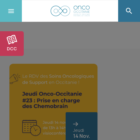
DCC
Jeudi
14 Nov.