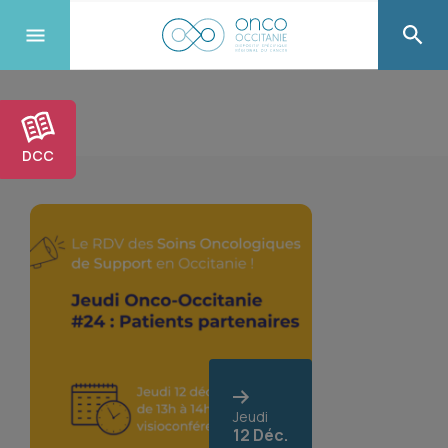
DCC
Jeudi
12 Déc.