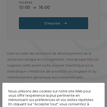
Horaires :
10:00
16:00
S'inscrire
Dans le cadre de sa mission de développement de la
recherche clinique en Oncogériatrie, l’intergroupe DIALOG
organise cette année sa 6e Journée Scientifique sur la
thématique « Prédiction de la toxicité oncologique et du
retentissement gériatrique des traitement anti-
cancéreux »
.
Nous utilisons des cookies sur notre site Web pour
vous offrir l'expérience la plus pertinente en
mémorisant vos préférences et vos visites répétées.
En cliquant sur "Accepter tout", vous consentez à
Tous les événements