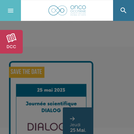
DCC
Jeudi
25 Mai.