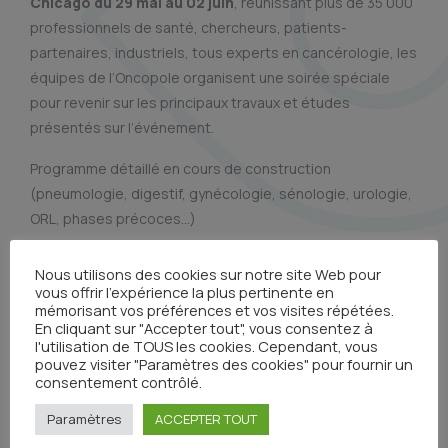
Chicago du 29 mai au 02 juin
, réunissant plus de 35 000
professionnels de santé, chercheurs, patients-
partenaires, industriels, tous experts en cancérologie, les
équipes de l’Oncopole organisent une soirée spéciale
pour revenir sur les principaux travaux et études
présentés sur l’événement.
Programme détaillé en cours de construction
(pneumologie, digestif, gynécologie, sénologie, urologie,
ORL, phases précoces…)
Informations pratiques :
Nous utilisons des cookies sur notre site Web pour
vous offrir l'expérience la plus pertinente en
Inscription obligatoire (présentiel et live stream)
mémorisant vos préférences et vos visites répétées.
Organisé par le Pr Rosine Guimbaud, IUCT-Oncopole,
En cliquant sur "Accepter tout", vous consentez à
l'utilisation de TOUS les cookies. Cependant, vous
CHU de Toulouse, site Rangueil-Larrey, Chef de
pouvez visiter "Paramètres des cookies" pour fournir un
service d’Oncologie médicale digestive
consentement contrôlé.
Modalités d’accès :
Paramètres
ACCEPTER TOUT