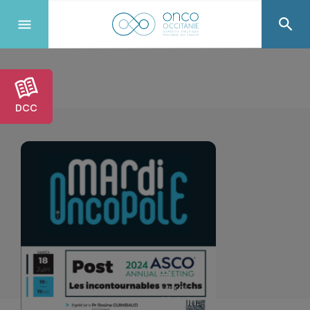
DCC
Mardi
18 Juin.