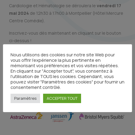
Cardiologie et Hématologie se déroulera le
vendredi 17
mai 2024
de 12h30 à 17h00 à Montpellier (Hôtel Mercure
Centre Comédie).
Inscrivez-vous dès maintenant en cliquant sur le bouton
ci-dessus !
Cette réunion est destinée aux professionnels de santé
Nous utilisons des cookies sur notre site Web pour
vous offrir l'expérience la plus pertinente en
uniquement.
mémorisant vos préférences et vos visites répétées.
En cliquant sur "Accepter tout", vous consentez à
AVEC LE SOUTIEN DE NOS PARTENAIRES :
l'utilisation de TOUS les cookies. Cependant, vous
pouvez visiter "Paramètres des cookies" pour fournir un
consentement contrôlé.
Paramètres
ACCEPTER TOUT