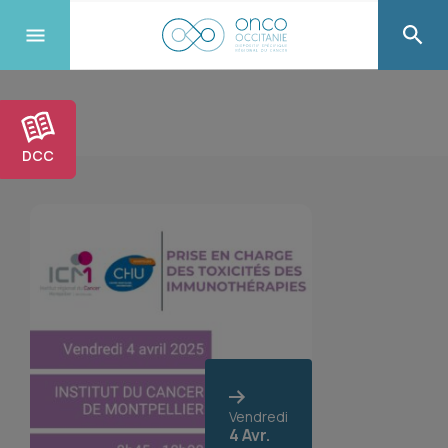
DCC
Vendredi
4 Avr.