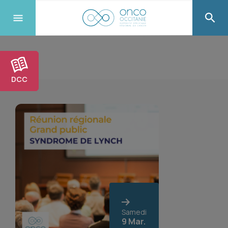
DCC
Samedi
9 Mar.