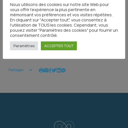
Nous utilisons des cookies sur notre site Web pour
vous offrir l'expérience la plus pertinente en
Inscrivez-vous dès maintenant en cliquant sur le bouton
mémorisant vos préférences et vos visites répétées.
ci-dessus !
En cliquant sur "Accepter tout", vous consentez à
l'utilisation de TOUS les cookies. Cependant, vous
pouvez visiter "Paramètres des cookies" pour fournir un
consentement contrôlé.
Tous les événements
Paramètres
ACCEPTER TOUT
Partager