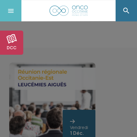
DCC
Vendredi
1 Déc.