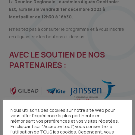
La
Réunion Régionale Leucémies Aiguës Occitanie-
Est,
aura lieu le
vendredi 1er décembre 2023 à
Montpellier
de 12h30 à 16h30.
N’hésitez pas à consulter le programme et à vous inscrire
en cliquant sur les boutons ci-dessus.
AVEC LE SOUTIEN DE NOS
PARTENAIRES :
Nous utilisons des cookies sur notre site Web pour
vous offrir l'expérience la plus pertinente en
mémorisant vos préférences et vos visites répétées.
En cliquant sur "Accepter tout", vous consentez à
l'utilisation de TOUS les cookies. Cependant, vous