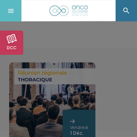
DCC
Vendredi
1 Déc.