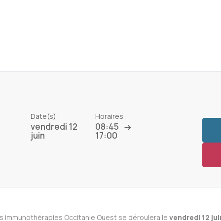
Date(s) :
Horaires :
vendredi 12
08:45
juin
17:00
es immunothérapies Occitanie Ouest se déroulera le
vendredi 12
ju