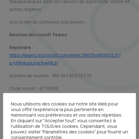
thérapeutiques dans les cancers de la prostate, vessie et
autres organes.
Voici le lien de connexion à la réunion :
Réunion Microsoft Teams
Rejoindre :
https://teams.microsoft.com/meet/38635480955325?
p=rNhjkuoUrgr9yAPkLH
Numéro de réunion : 386 354 809 553 25
Code secret : qT76iK6E
Inscrivez-vous dès maintenant en cliquant sur le
Nous utilisons des cookies sur notre site Web pour
bouton ci-dessus !
vous offrir l'expérience la plus pertinente en
mémorisant vos préférences et vos visites répétées.
En cliquant sur "Accepter tout", vous consentez à
AVEC LE SOUTIEN DE NOS PARTENAIRES :
l'utilisation de TOUS les cookies. Cependant, vous
pouvez visiter "Paramètres des cookies" pour fournir un
consentement contrôlé.