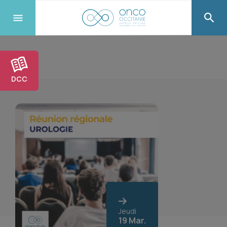
DCC
Jeudi
19 Mar.