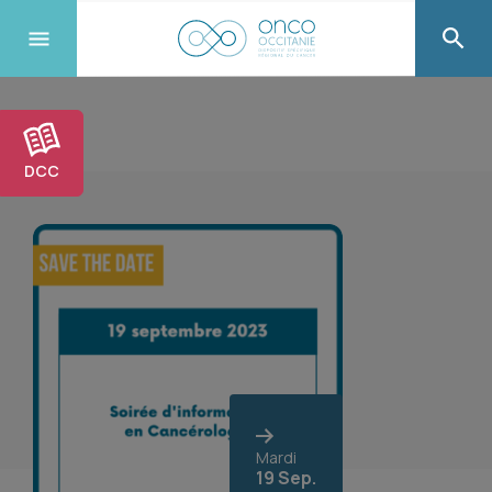
DCC
Mardi
19 Sep.