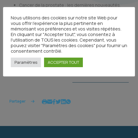
Cancer de la prostate : les dernières nouveautés.
Nous utilisons des cookies sur notre site Web pour
La
participation
sera
gratuite
ainsi que le
buffet
vous offrir l'expérience la plus pertinente en
dinatoire
.
mémorisant vos préférences et vos visites répétées.
En cliquant sur "Accepter tout", vous consentez à
L’inscription reste
obligatoire
, un QR code est à votre
l'utilisation de TOUS les cookies. Cependant, vous
pouvez visiter "Paramètres des cookies" pour fournir un
disposition ainsi qu’une adresse mail :
3cnl@orange.fr
consentement contrôlé.
Paramètres
ACCEPTER TOUT
Tous les événements
Partager