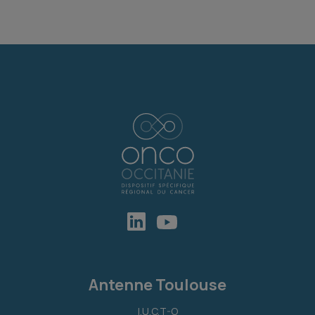
Antenne Toulouse
I.U.C.T-O