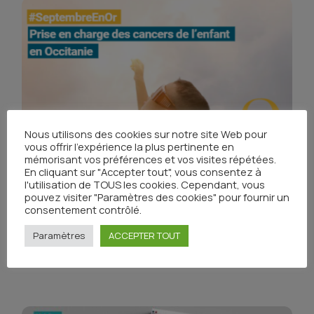
Nous utilisons des cookies sur notre site Web pour
vous offrir l'expérience la plus pertinente en
mémorisant vos préférences et vos visites répétées.
En cliquant sur "Accepter tout", vous consentez à
l'utilisation de TOUS les cookies. Cependant, vous
#SeptembreEnOr : prise en charge des enfants
pouvez visiter "Paramètres des cookies" pour fournir un
consentement contrôlé.
atteints de cancer en Occitanie
Paramètres
ACCEPTER TOUT
Publié le 20 septembre 2023