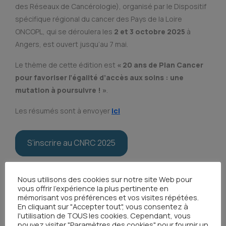
des Réseaux de Cancérologie), organisé par le Dispositif
spécifique régional du cancer des Pays de la Loire
ONCOPL, qui se déroulera les
2 et 3 octobre 2025
à
Angers, est ouvert jusqu’au 7 mai.
Le thème de cette édition est
« 20 ans de Plan Cancer
pour favoriser l’égalité d’accès aux soins : une
mutation à poursuivre ! »
.
Les résumés sont à envoyer
ici
S’inscrire au CNRC 2025
Nous utilisons des cookies sur notre site Web pour
vous offrir l'expérience la plus pertinente en
Toutes les actualités
mémorisant vos préférences et vos visites répétées.
En cliquant sur "Accepter tout", vous consentez à
l'utilisation de TOUS les cookies. Cependant, vous
pouvez visiter "Paramètres des cookies" pour fournir un