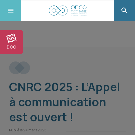
DCC
CNRC 2025 : L’Appel
à communication
est ouvert !
Publié le 24 mars 2025