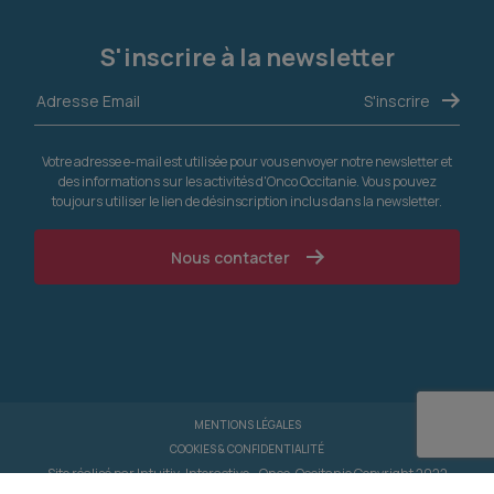
S'inscrire à la newsletter
Votre adresse e-mail est utilisée pour vous envoyer notre newsletter et
des informations sur les activités d'Onco Occitanie. Vous pouvez
toujours utiliser le lien de désinscription inclus dans la newsletter.
Nous contacter
MENTIONS LÉGALES
COOKIES & CONFIDENTIALITÉ
Site réalisé par
Intuitiv-Interactive
- Onco-Occitanie Copyright 2022