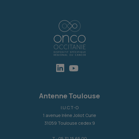
Antenne Toulouse
I.U.C.T-O
1 avenue Irène Joliot Curie
31059 Toulouse cedex 9
T : 05 31 15 65 00