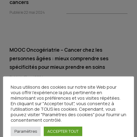
cancers
Publié le 22 mai 2024
MOOC Oncogériatrie – Cancer chez les
personnes âgées : mieux comprendre ses
spécificités pour mieux prendre en soins
Publié le 17 mai 2024
Nous utilisons des cookies sur notre site Web pour
vous offrir l'expérience la plus pertinente en
mémorisant vos préférences et vos visites répétées.
En cliquant sur "Accepter tout", vous consentez à
l'utilisation de TOUS les cookies. Cependant, vous
pouvez visiter "Paramètres des cookies" pour fournir un
Enfant et cancer : Perfectionnement sur le
consentement contrôlé.
traitement médicamenteux anti-cancéreux en
Paramètres
ACCEPTER TOUT
pédiatrie*