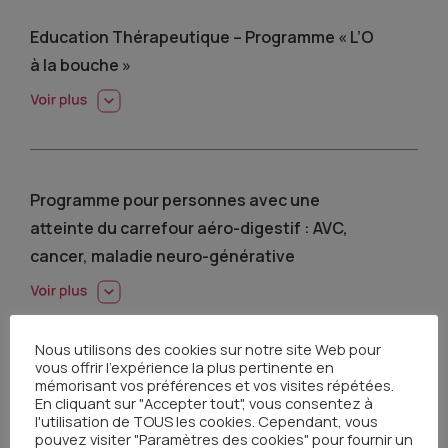
Education Thérapeutique – Programme « L’O
à la bouche »
Programme pour personnes avec une
atteinte du carrefour aéro-digestif : AVC,
cancer, maladie neuro-générative
Nous utilisons des cookies sur notre site Web pour
vous offrir l'expérience la plus pertinente en
mémorisant vos préférences et vos visites répétées.
Laryngectomie / Trachéotomie –
En cliquant sur "Accepter tout", vous consentez à
Programme « Patient Laryngectomisé et
l'utilisation de TOUS les cookies. Cependant, vous
pouvez visiter "Paramètres des cookies" pour fournir un
trachéotomisé »