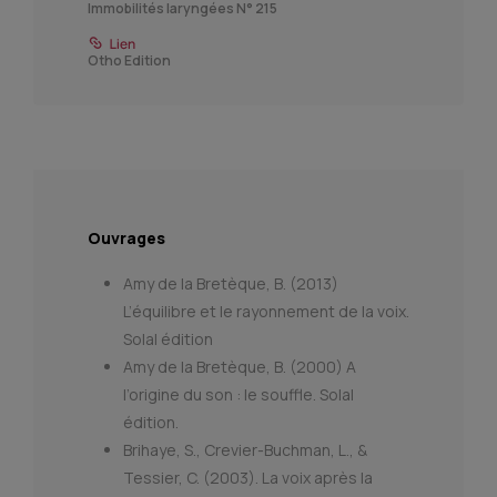
Immobilités laryngées N° 215
Otho Edition
Ouvrages
Amy de la Bretèque, B. (2013)
L’équilibre et le rayonnement de la voix.
Solal édition
Amy de la Bretèque, B. (2000) A
l’origine du son : le souffle. Solal
édition.
Brihaye, S., Crevier-Buchman, L., &
Tessier, C. (2003). La voix après la