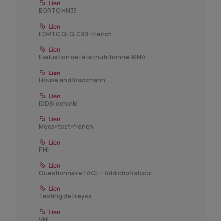
EORTC HN35
EORTC QLQ-C30-French
Evaluation de l’état nutritionnel MNA
House and Brackmann
IDDSI échelle
Moca-test-french
PHI
Questionnaire FACE – Addiction alcool
Testing de Freyss
VHI