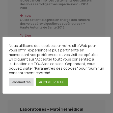
Guide cancer info "Les traitements des cancers
des voies aérodigestives supérieures" – INCA
2018
Guide patient « La prise en charge des cancers
des voies aéro-digestioves supérieures » –
Haute Autorité de Santé 2012
Recommandations SFORL
Nous utilisons des cookies sur notre site Web pour
vous offrir l'expérience la plus pertinente en
Référentiels inter-régionaux de l'AFSOS
mémorisant vos préférences et vos visites répétées.
(Association Française des Soins Oncologiques
En cliquant sur "Accepter tout", vous consentez à
de Support)
l'utilisation de TOUS les cookies. Cependant, vous
pouvez visiter "Paramètres des cookies" pour fournir un
Recommandation de bonnes pratiques HAS :
consentement contrôlé.
"Diagnostic de la dénutrition chez la personne
de 70 ans et plus"
Paramètres
ACCEPTER TOUT
Laboratoires – Matériel médical