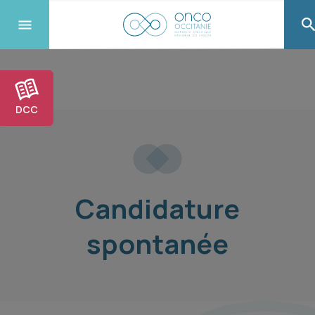
DCC
Candidature
spontanée