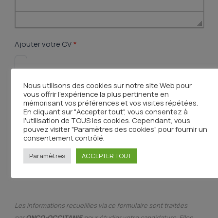
Ajouter votre CV
*
Nous utilisons des cookies sur notre site Web pour
Ajouter votre lettre de motivation (conseillé)
vous offrir l'expérience la plus pertinente en
mémorisant vos préférences et vos visites répétées.
En cliquant sur "Accepter tout", vous consentez à
l'utilisation de TOUS les cookies. Cependant, vous
pouvez visiter "Paramètres des cookies" pour fournir un
consentement contrôlé.
Envoyer
Paramètres
ACCEPTER TOUT
Les informations recueillies via ce formulaire sont traitées
par
ONCO-OCCITANIE
pour étudier votre candidature. Elles