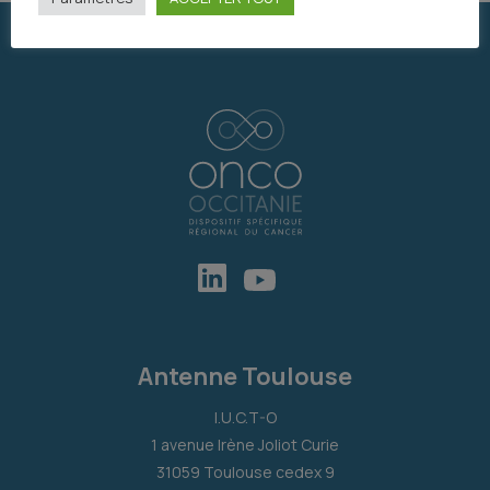
Antenne Toulouse
I.U.C.T-O
1 avenue Irène Joliot Curie
31059 Toulouse cedex 9