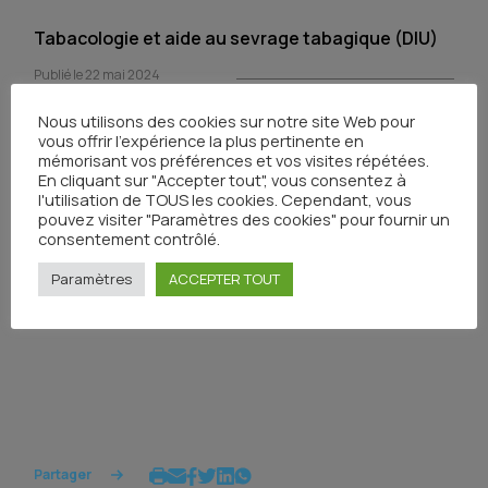
Tabacologie et aide au sevrage tabagique (DIU)
Publié le 22 mai 2024
Nous utilisons des cookies sur notre site Web pour
vous offrir l'expérience la plus pertinente en
mémorisant vos préférences et vos visites répétées.
En cliquant sur "Accepter tout", vous consentez à
l'utilisation de TOUS les cookies. Cependant, vous
Onco pharmacologie (DU)
pouvez visiter "Paramètres des cookies" pour fournir un
consentement contrôlé.
Publié le 19 avril 2024
Paramètres
ACCEPTER TOUT
Partager