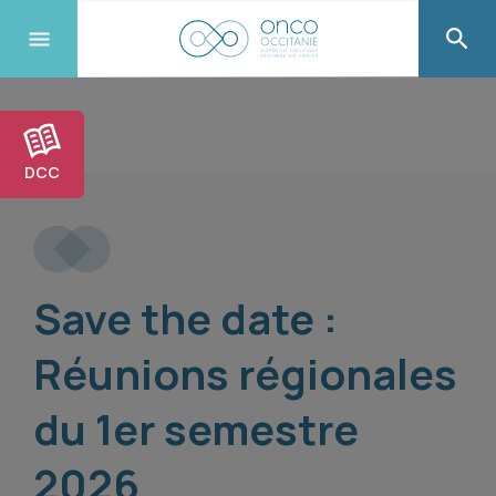
DCC
Save the date :
Réunions régionales
du 1er semestre
2026