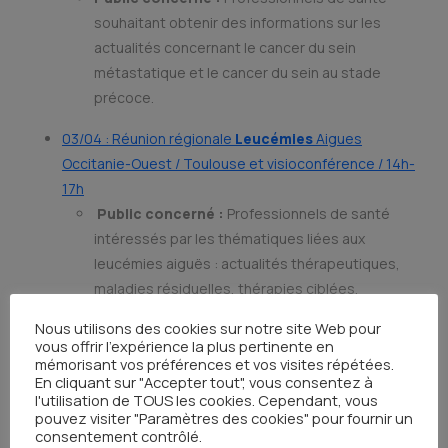
souhaitant obtenir des informations sur les
actualités concernant le cancer du sein
métastatique et le cancer du sein au stade
précoce.
03/04 : Réunion régionale
Leucémies
Aigues
Occitanie-Ouest / Toulouse et visioconférence / 14h-
17h
Public concerné :
Professionnels de santé
intéressés par les thématiques liées aux
leucémies aiguës : actualités thérapeutiques,
maladies résiduelles, thérapies ciblées,
infectiologie, biologie.
Nous utilisons des cookies sur notre site Web pour
vous offrir l'expérience la plus pertinente en
10/04 : Réunion régionale
ORL
/ Toulouse / 9h-17h
mémorisant vos préférences et vos visites répétées.
Public concerné :
Oncologues médicaux,
En cliquant sur "Accepter tout", vous consentez à
l'utilisation de TOUS les cookies. Cependant, vous
radiothérapeutes, chirurgiens cervico-faciaux,
pouvez visiter "Paramètres des cookies" pour fournir un
spécialistes ORL ou de médecine physique et de
consentement contrôlé.