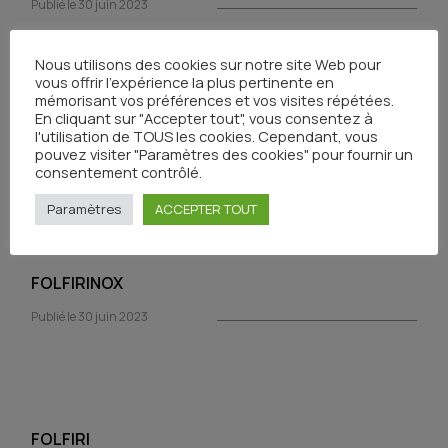
Publié le 30 juin 2023
Nous utilisons des cookies sur notre site Web pour
vous offrir l'expérience la plus pertinente en
mémorisant vos préférences et vos visites répétées.
En cliquant sur "Accepter tout", vous consentez à
FOLFOX
l'utilisation de TOUS les cookies. Cependant, vous
pouvez visiter "Paramètres des cookies" pour fournir un
Publié le 30 juin 2023
consentement contrôlé.
Paramètres
ACCEPTER TOUT
FOLFIRINOX
Publié le 30 juin 2023
FOLFIRI