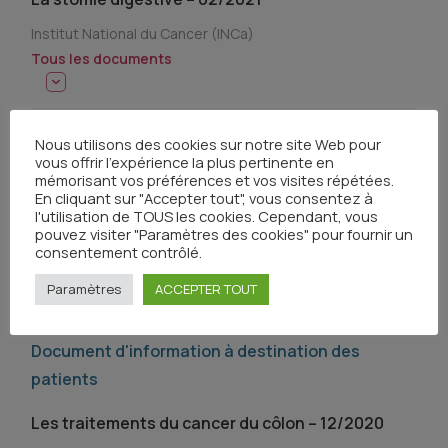
Institut National du Cancer (INCa)
Tous les documents
Document d'information à destination des
Nous utilisons des cookies sur notre site Web pour
vous offrir l'expérience la plus pertinente en
patients
mémorisant vos préférences et vos visites répétées.
En cliquant sur "Accepter tout", vous consentez à
Les traitements des cancers du rectum – 12/2020
l'utilisation de TOUS les cookies. Cependant, vous
pouvez visiter "Paramètres des cookies" pour fournir un
Institut National du Cancer (INCa)
consentement contrôlé.
Tous les documents
Paramètres
ACCEPTER TOUT
Document d'information à destination des
patients
Les traitements du cancer du côlon – 12/2020