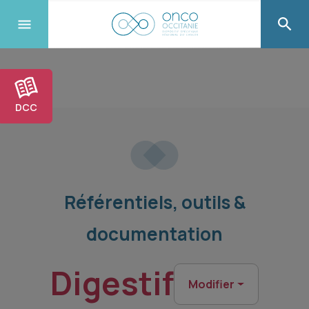
DCC
Référentiels, outils &
documentation
Digestif
Modifier