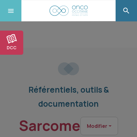
DCC
Référentiels, outils &
documentation
Sarcome
Modifier