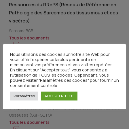
Ressources du RRePS (Réseau de Référence en
Pathologie des Sarcomes des tissus mous et des
viscères)
SarcomaBCB
Tous les documents
Nous utilisons des cookies sur notre site Web pour
vous offrir l'expérience la plus pertinente en
Société savante, groupe coopérateur,
mémorisant vos préférences et vos visites répétées.
association de patients
En cliquant sur "Accepter tout", vous consentez à
l'utilisation de TOUS les cookies. Cependant, vous
pouvez visiter "Paramètres des cookies" pour fournir un
Site internet du Groupe Sarcomes Français –
consentement contrôlé.
Groupe d’Etude des Tumeurs Osseuses (GSF-
Paramètres
ACCEPTER TOUT
GETO)
Groupe Sarcomes Français - Groupe d'Etude des Tumeurs
Osseuses (GSF-GETO)
Tous les documents