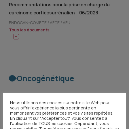
Recommandations pour la prise en charge du
carcinome corticosurrénalien – 06/2023
ENDOCAN-COMETE / AFCE / AFU
Tous les documents
Oncogénétique
Document d'information à destination des
Nous utilisons des cookies sur notre site Web pour
vous offrir l'expérience la plus pertinente en
professionnels
mémorisant vos préférences et vos visites répétées.
En cliquant sur "Accepter tout", vous consentez à
Consultations en 2022, programmes de suivi en
l'utilisation de TOUS les cookies. Cependant, vous
pouvez visiter "Paramètres des cookies" pour fournir un