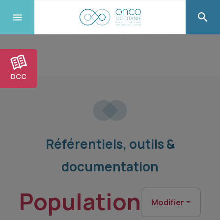
DCC
Référentiels, outils &
documentation
Population
Modifier