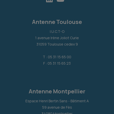
Antenne Toulouse
I.U.C.T-O
1 avenue Irène Joliot Curie
31059 Toulouse cedex 9
T : 05 31 15 65 00
F : 05 31 15 65 23
Antenne Montpellier
Espace Henri Bertin Sans - Bâtiment A
59 avenue de Fès
34080 Montpellier