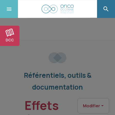
DCC
Référentiels, outils &
documentation
Effets
Modifier