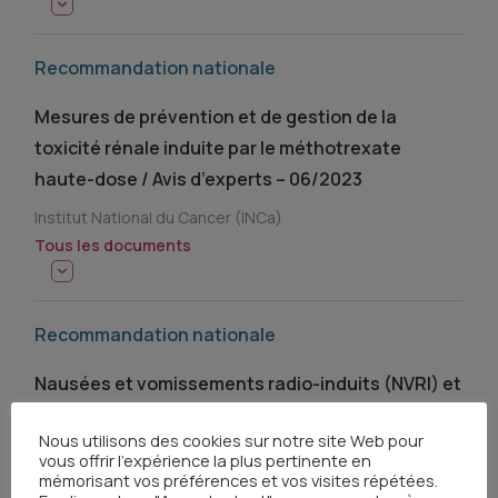
Recommandation nationale
Mesures de prévention et de gestion de la
toxicité rénale induite par le méthotrexate
haute-dose / Avis d’experts – 06/2023
Institut National du Cancer (INCa)
Tous les documents
Recommandation nationale
Nausées et vomissements radio-induits (NVRI) et
cancer – 03/2024
Nous utilisons des cookies sur notre site Web pour
Association Francophone des Soins Oncologiques de
vous offrir l'expérience la plus pertinente en
mémorisant vos préférences et vos visites répétées.
Support (AFSOS)