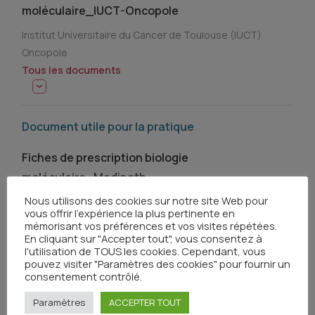
moléculaire_IUCT-Oncopole
Institut Universitaire du Cancer de Toulouse (IUCT)
Oncopole
Tous les documents
Document utile pour la pratique
Fiches de prescription biologie
moléculaire_Medipath
Nous utilisons des cookies sur notre site Web pour
Medipath
vous offrir l'expérience la plus pertinente en
Tous les documents
mémorisant vos préférences et vos visites répétées.
En cliquant sur "Accepter tout", vous consentez à
l'utilisation de TOUS les cookies. Cependant, vous
pouvez visiter "Paramètres des cookies" pour fournir un
Document utile pour la pratique
consentement contrôlé.
Paramètres
ACCEPTER TOUT
Fiches de prescription biologie