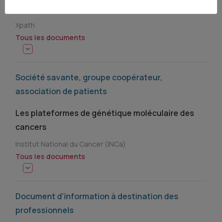
moléculaire_Xpath
Xpath
Tous les documents
Société savante, groupe coopérateur,
association de patients
Les plateformes de génétique moléculaire des
cancers
Institut National du Cancer (INCa)
Tous les documents
Document d'information à destination des
professionnels