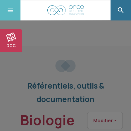
DCC
Référentiels, outils &
documentation
Biologie
Modifier