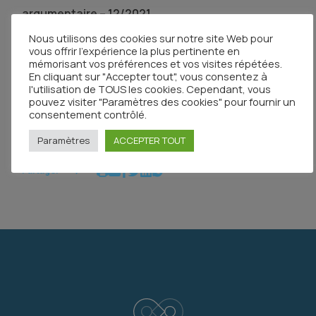
argumentaire – 12/2021
Nous utilisons des cookies sur notre site Web pour
Institut National du Cancer (INCa)
vous offrir l'expérience la plus pertinente en
Tous les documents
mémorisant vos préférences et vos visites répétées.
En cliquant sur "Accepter tout", vous consentez à
l'utilisation de TOUS les cookies. Cependant, vous
pouvez visiter "Paramètres des cookies" pour fournir un
consentement contrôlé.
Paramètres
ACCEPTER TOUT
Partager