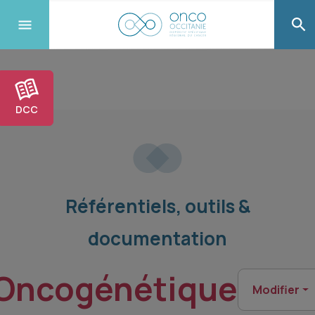
DCC
Référentiels, outils &
documentation
Oncogénétique
Modifier