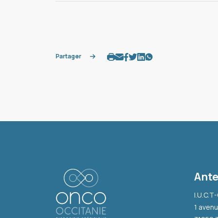
Partager
Ante
I.U.C.T
1 avenu