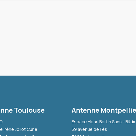
nne Toulouse
Antenne Montpellie
-O
Espace Henri Bertin Sans - Bâti
e Irène Joliot Curie
59 avenue de Fès