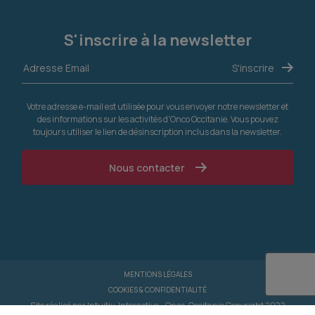
S'inscrire à la newsletter
Votre adresse e-mail est utilisée pour vous envoyer notre newsletter et
des informations sur les activités d'Onco Occitanie. Vous pouvez
toujours utiliser le lien de désinscription inclus dans la newsletter.
Nous contacter
MENTIONS LÉGALES
COOKIES & CONFIDENTIALITÉ
Site réalisé par
Intuitiv-Interactive
- Onco-Occitanie Copyright 2022