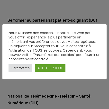
Se former au partenariat patient-soignant (DU)
Publié le 27 août 2025
Nous utilisons des cookies sur notre site Web pour
vous offrir l'expérience la plus pertinente en
mémorisant vos préférences et vos visites répétées.
En cliquant sur "Accepter tout", vous consentez à
l'utilisation de TOUS les cookies. Cependant, vous
pouvez visiter "Paramètres des cookies" pour fournir un
Addictions comportementales (DIU)
consentement contrôlé.
Publié le 27 août 2025
Paramètres
ACCEPTER TOUT
National de Télémédecine -Télésoin – Santé
Numérique (DIU)