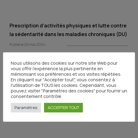
Prescription d’activités physiques et lutte contre
la sédentarité dans les maladies chroniques (DU)
Publié le 29 mai 2024
Nous utilisons des cookies sur notre site Web pour
vous offrir l'expérience la plus pertinente en
mémorisant vos préférences et vos visites répétées.
En cliquant sur "Accepter tout", vous consentez à
Photobiomodulation pour la prise en charge de la
l'utilisation de TOUS les cookies. Cependant, vous
pouvez visiter "Paramètres des cookies" pour fournir un
douleur, de la cicatrisation et des pathologies
consentement contrôlé.
connexes (DU)
Paramètres
ACCEPTER TOUT
Publié le 29 mai 2024