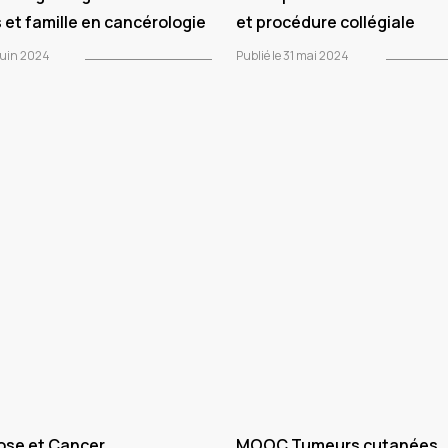
 et famille en cancérologie
et procédure collégiale
 juin 2024
Publié le 31 mai 2024
se et Cancer
MOOC Tumeurs cutanées