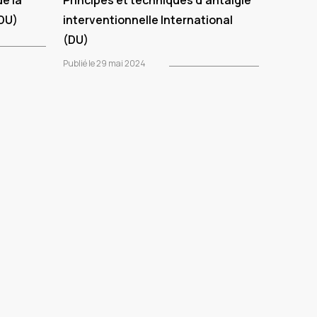
de la
Principes et techniques d’antalgie
(DU)
interventionnelle International
(DU)
Publié le 29 mai 2024