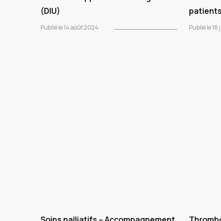
(DIU)
patients
Publié le 14 août 2024
Publié le 18
Soins palliatifs – Accompagnement
Thrombo