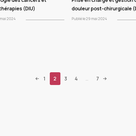
ogie des cancers et
Prise en charge et gestion 
hérapies (DIU)
douleur post-chirurgicale 
9 mai 2024
Publié le 29 mai 2024
1
2
3
4
7
...