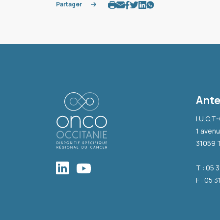
Partager
Ante
I.U.C.T
1 avenu
31059 
T : 05 
F : 05 3