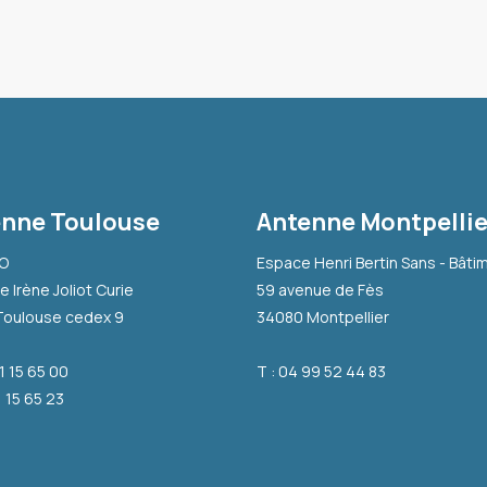
nne Toulouse
Antenne Montpellie
-O
Espace Henri Bertin Sans - Bâti
e Irène Joliot Curie
59 avenue de Fès
Toulouse cedex 9
34080 Montpellier
31 15 65 00
T : 04 99 52 44 83
1 15 65 23