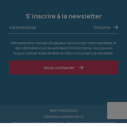
S'inscrire à la newsletter
Votre adresse e-mail est utilisée pour vous envoyer notre newsletter et
des informations sur les activités d'Onco Occitanie. Vous pouvez
toujours utiliser le lien de désinscription inclus dans la newsletter.
Nous contacter
MENTIONS LÉGALES
COOKIES & CONFIDENTIALITÉ
Site réalisé par
Intuitiv-Interactive
- Onco-Occitanie Copyright 2022