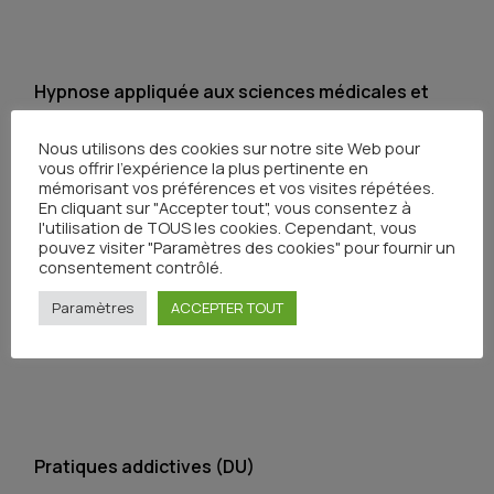
Hypnose appliquée aux sciences médicales et
paramédicales (DU)
Nous utilisons des cookies sur notre site Web pour
Publié le 21 mai 2024
vous offrir l'expérience la plus pertinente en
mémorisant vos préférences et vos visites répétées.
En cliquant sur "Accepter tout", vous consentez à
l'utilisation de TOUS les cookies. Cependant, vous
pouvez visiter "Paramètres des cookies" pour fournir un
consentement contrôlé.
Diététique et génie alimentaire (DU)
Paramètres
ACCEPTER TOUT
Publié le 21 mai 2024
Pratiques addictives (DU)