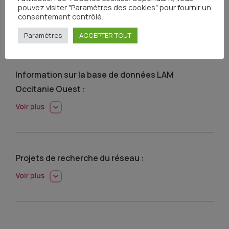
LES PROJETS RÉGIONAUX DE
pouvez visiter "Paramètres des cookies" pour fournir un
consentement contrôlé.
RECHERCHE
Paramètres
ACCEPTER TOUT
Information sur la base de données LAM
Occitanie Ouest :
Projets de recherche du réseau :