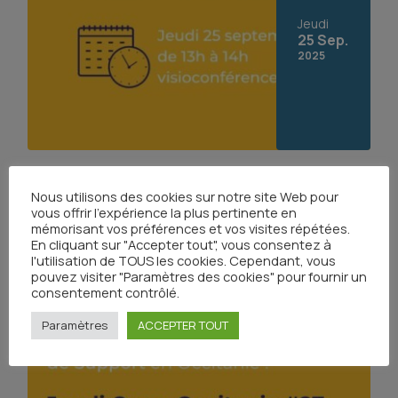
Jeudi
25 Sep.
2025
Jeudi Onco-Occitanie #28 : Troubles du sommeil
Nous utilisons des cookies sur notre site Web pour
en oncologie
vous offrir l'expérience la plus pertinente en
mémorisant vos préférences et vos visites répétées.
Soins Oncologiques de Support
En cliquant sur "Accepter tout", vous consentez à
l'utilisation de TOUS les cookies. Cependant, vous
pouvez visiter "Paramètres des cookies" pour fournir un
consentement contrôlé.
Paramètres
ACCEPTER TOUT